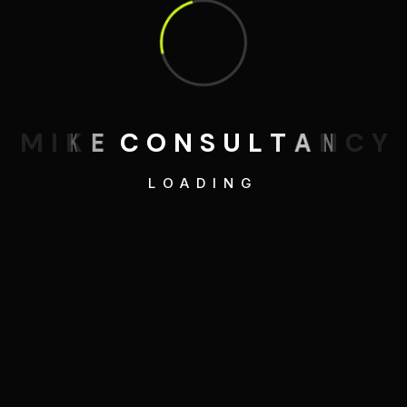
M
I
K
E
C
O
N
S
U
L
T
A
N
C
Y
LOADING
Send Me Message